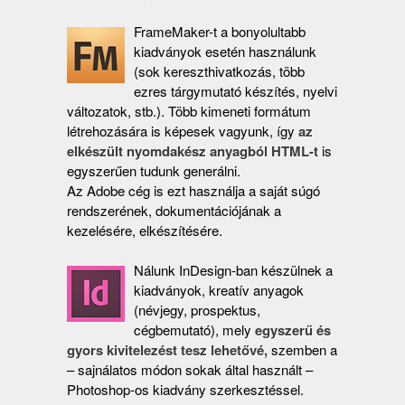
FrameMaker-t a bonyolultabb
kiadványok esetén használunk
(sok kereszthivatkozás, több
ezres tárgymutató készítés, nyelvi
változatok, stb.). Több kimeneti formátum
létrehozására is képesek vagyunk, így
az
elkészült nyomdakész anyagból HTML-t
is
egyszerűen tudunk generálni.
Az Adobe cég is ezt használja a saját súgó
rendszerének, dokumentációjának a
kezelésére, elkészítésére.
Nálunk InDesign-ban készülnek a
kiadványok, kreatív anyagok
(névjegy, prospektus,
cégbemutató), mely
egyszerű és
gyors kivitelezést tesz lehetővé,
szemben a
– sajnálatos módon sokak által használt –
Photoshop-os kiadvány szerkesztéssel.