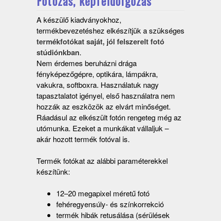
Fotózás, képfeldolgozás
A készülő kiadványokhoz,
termékbevezetéshez elkészítjük a szükséges
termékfotókat saját, jól felszerelt fotó
stúdiónkban
.
Nem érdemes beruházni drága
fényképezőgépre, optikára, lámpákra,
vakukra, softboxra. Használatuk nagy
tapasztalatot igényel, első használatra nem
hozzák az eszközök az elvárt minőséget.
Ráadásul az elkészült fotón rengeteg még az
utómunka. Ezeket a munkákat vállaljuk –
akár hozott termék fotóval is.
Termék fotókat az alábbi paraméterekkel
készítünk:
12–20 megapixel méretű fotó
fehéregyensúly- és színkorrekció
termék hibák retusálása (sérülések