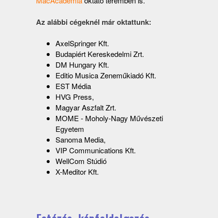
MacAcadémia
oktató teremben is.
Az alábbi cégeknél már oktattunk:
AxelSpringer Kft.
Budapiért Kereskedelmi Zrt.
DM Hungary Kft.
Editio Musica Zeneműkiadó Kft.
EST Média
HVG Press,
Magyar Aszfalt Zrt.
MOME - Moholy-Nagy Művészeti
Egyetem
Sanoma Media,
VIP Communications Kft.
WellCom Stúdió
X-Meditor Kft.