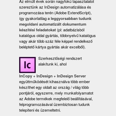
Az elmúlt évek során nagyfokú tapasztalatot
szereztünk az InDesign automatizálása és
programozása terén (Adobe ExtendScript),
így gyakorlatilag
a leggyorsabban tudunk
megoldani automatizált dokumentum
készítési feladatokat
(pl: adatbázisból
katalógus oldal gyártás, többnyelvű katalógus
vagy akár több száz féle képpel rendelkező
beléptető kártya gyártás akár excelből).
Szerkesztőségi rendszert
alakítunk ki, ahol
InCopy + InDesign + InDesign Server
együttműködését kihasználva több ember
készíthet egy oldalt az ország / világ több
pontjáról, egyszerre, mely munkafolyamatot
az Adobe termékek megfelelő beállításával,
felprogramozásával üzembiztosan tudunk
telepíteni és üzemeltetni.