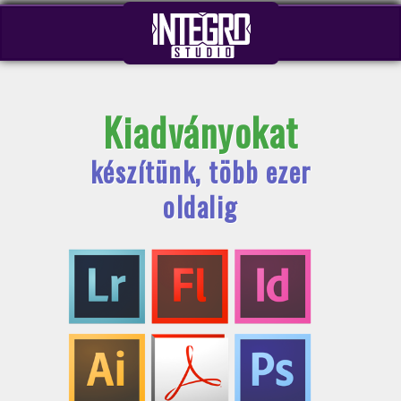
Kiadványokat
készítünk, több ezer
oldalig