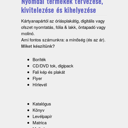
Nyomdai termékek tervezése,
kivitelezése és kihelyezése
Kártyanapártól az óriásplakátig, digitális vagy
ofszet nyomtatás, fólia & lakk, öntapadó vagy
molinó.
Ami fontos számunkra: a minőség (és az ár).
Miket készítünk?
Boríték
CD/DVD tok, digipack
Fali kép és plakát
Flyer
Hírlevél
Katalógus
Könyv
Levélpapír
Matrica