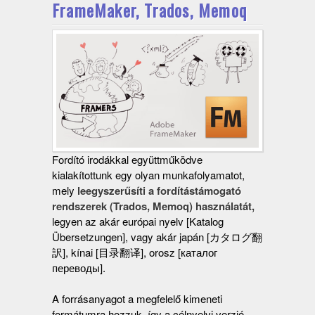
FrameMaker, Trados, Memoq
Fordító irodákkal együttműködve
kialakítottunk egy olyan munkafolyamatot,
mely
leegyszerűsíti a fordítástámogató
rendszerek (Trados, Memoq) használatát,
legyen az akár európai nyelv [Katalog
Übersetzungen], vagy akár japán [カタログ翻
訳], kínai [目录翻译], orosz [каталог
переводы].
A forrásanyagot a megfelelő kimeneti
formátumra hozzuk, így a célnyelvi verzió