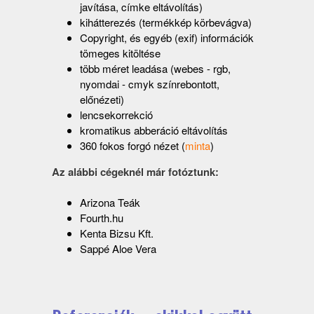
javítása, címke eltávolítás)
kihátterezés (termékkép körbevágva)
Copyright, és egyéb (exif) információk
tömeges kitöltése
több méret leadása (webes - rgb,
nyomdai - cmyk színrebontott,
előnézeti)
lencsekorrekció
kromatikus abberáció eltávolítás
360 fokos forgó nézet (
minta
)
Az alábbi cégeknél már fotóztunk:
Arizona Teák
Fourth.hu
Kenta Bizsu Kft.
Sappé Aloe Vera