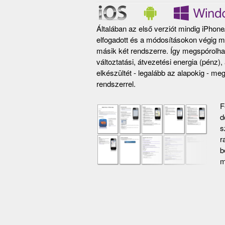
Általában az első verziót mindig iPhone
elfogadott és a módosításokon végig me
másik két rendszerre. Így megspórolható 
változtatási, átvezetési energia (pénz)
elkészültét - legalább az alapokig - meg
rendszerrel.
F
d
s
r
b
m