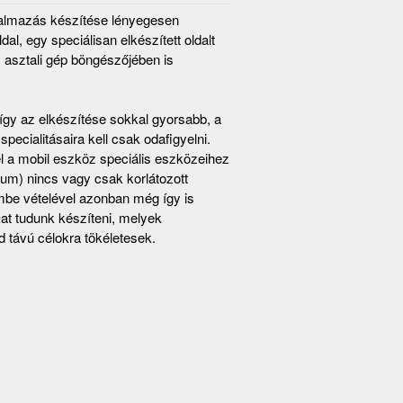
kalmazás készítése lényegesen
dal, egy speciálisan elkészített oldalt
y asztali gép böngészőjében is
 így az elkészítése sokkal gyorsabb, a
ecialitásaira kell csak odafigyelni.
l a mobil eszköz speciális eszközeihez
um) nincs vagy csak korlátozott
mbe vételével azonban még így is
at tudunk készíteni, melyek
d távú célokra tökéletesek.