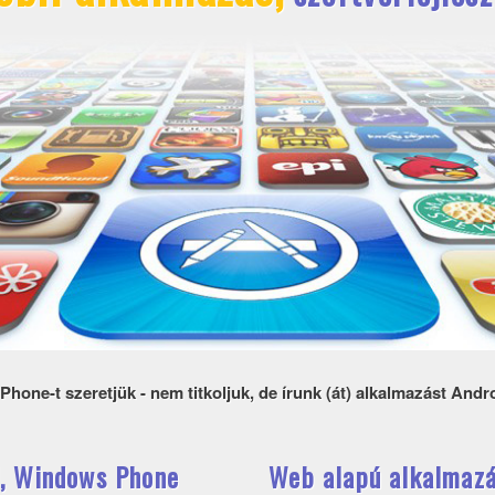
hone-t szeretjük - nem titkoljuk, de írunk (át) alkalmazást And
d, Windows Phone
Web alapú alkalmazá