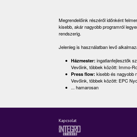
Megrendelőink részéről időnként felme
kisebb, akár nagyobb programról legyen
rendszerig.
Jelenleg is használatban levő alkalma
Házmester:
ingatlanfejlesztők s
Vevőink, többek között: Immo-Rohr
Press flow:
kisebb és nagyobb n
Vevőink, többek között: EPC N
... hamarosan
Kapcsolat