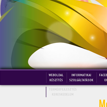
WEBOLDAL
INFORMATIKAI
FACE
KÉSZÍTÉS
SZOLGÁLTATÁSOK
O
TERMÉKFEJLESZTÉS
KERESKEDELEM
Mo