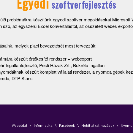
Egyedi
szoftverfejlesztés
rülő problémákra készítünk egyedi szoftver megoldásokat Microsoft
 szó, az egyszerű Excel konvertálástól, az összetett webes exportot 
zásaink, melyek piaci bevezetését most tervezzük:
zámára készült értékesítő rendszer + webexport
 Ingatlanfejlesztő, Pesti Házak Zrt., Bokréta Ingatlan
yomdáknak készült komplett vállalati rendszer, a nyomda gépek kez
yomda, DTP Stanc
Weboldal
Informatika
Facebook
Mobil alkalmazások
Nyomdai