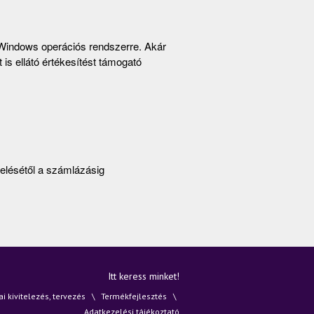
 Windows operációs rendszerre. Akár
is ellátó értékesítést támogató
elésétől a számlázásig
Itt keress minket!
 kivitelezés, tervezés
Termékfejlesztés
Adatkezelési tájékoztató