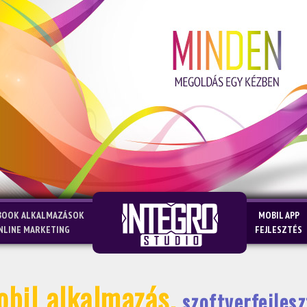
BOOK ALKALMAZÁSOK
MOBIL APP
NLINE MARKETING
FEJLESZTÉS
bil alkalmazás,
szoftverfejlesz