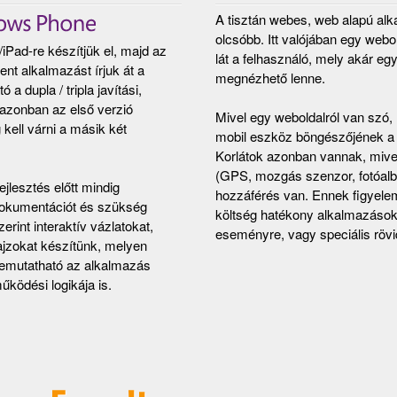
A tisztán webes, web alapú al
olcsóbb. Itt valójában egy webol
/iPad-re készítjük el, majd az
lát a felhasználó, mely akár eg
nt alkalmazást írjuk át a
megnézhető lenne.
a dupla / tripla javítási,
, azonban az első verzió
Mivel egy weboldalról van szó,
 kell várni a másik két
mobil eszköz böngészőjének a sp
Korlátok azonban vannak, mive
(GPS, mozgás szenzor, fotóalb
ejlesztés előtt mindig
hozzáférés van. Ennek figyele
okumentációt és szükség
költség hatékony alkalmazások
zerint interaktív vázlatokat,
eseményre, vagy speciális rövi
ajzokat készítünk, melyen
emutatható az alkalmazás
űködési logikája is.